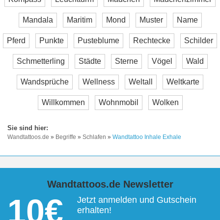
Mandala
Maritim
Mond
Muster
Name
Pferd
Punkte
Pusteblume
Rechtecke
Schilder
Schmetterling
Städte
Sterne
Vögel
Wald
Wandsprüche
Wellness
Weltall
Weltkarte
Willkommen
Wohnmobil
Wolken
Wandtattoos.de
»
Begriffe
»
Schlafen
»
Wandtattoo Inhale Exhale
Wandtattoos.de Newsletter
10€
Jetzt anmelden und Gutschein
erhalten!