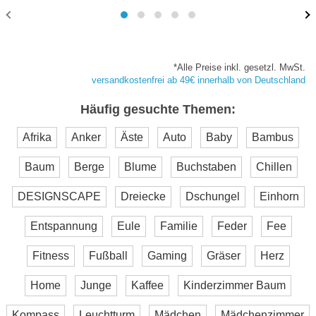
*Alle Preise inkl. gesetzl. MwSt.
versandkostenfrei ab 49€ innerhalb von Deutschland
Häufig gesuchte Themen:
Afrika
Anker
Äste
Auto
Baby
Bambus
Baum
Berge
Blume
Buchstaben
Chillen
DESIGNSCAPE
Dreiecke
Dschungel
Einhorn
Entspannung
Eule
Familie
Feder
Fee
Fitness
Fußball
Gaming
Gräser
Herz
Home
Junge
Kaffee
Kinderzimmer Baum
Kompass
Leuchtturm
Mädchen
Mädchenzimmer