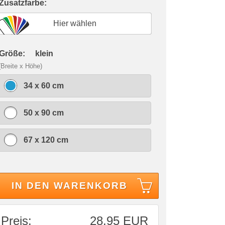
 Zusatzfarbe:
Hier wählen
 Größe:
klein
(Breite x Höhe)
34 x 60 cm
50 x 90 cm
67 x 120 cm
IN DEN WARENKORB
Preis:
28,95 EUR