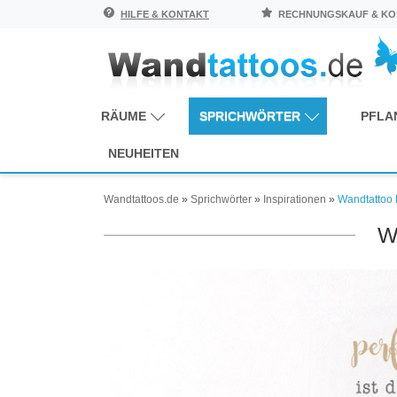
HILFE & KONTAKT
RECHNUNGSKAUF & KOS
RÄUME
SPRICHWÖRTER
PFLA
NEUHEITEN
Wandtattoos.de
»
Sprichwörter
»
Inspirationen
»
Wandtattoo E
W