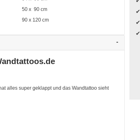
50 x 90 cm
90 x 120 cm
andtattoos.de
 hat alles super geklappt und das Wandtattoo sieht