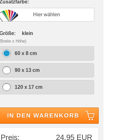
 Zusatzfarbe:
Hier wählen
 Größe:
klein
(Breite x Höhe)
60 x 8 cm
90 x 13 cm
120 x 17 cm
IN DEN WARENKORB
Preis:
24,95 EUR