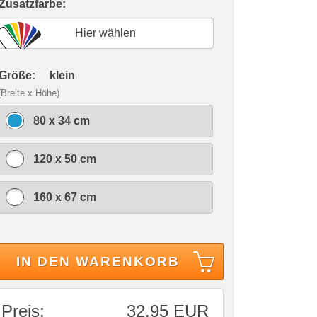
 Zusatzfarbe:
Hier wählen
 Größe:
klein
(Breite x Höhe)
80 x 34 cm
120 x 50 cm
160 x 67 cm
IN DEN WARENKORB
Preis:
32,95 EUR