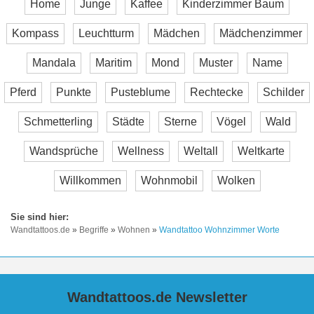
Home
Junge
Kaffee
Kinderzimmer Baum
Kompass
Leuchtturm
Mädchen
Mädchenzimmer
Mandala
Maritim
Mond
Muster
Name
Pferd
Punkte
Pusteblume
Rechtecke
Schilder
Schmetterling
Städte
Sterne
Vögel
Wald
Wandsprüche
Wellness
Weltall
Weltkarte
Willkommen
Wohnmobil
Wolken
Wandtattoos.de
»
Begriffe
»
Wohnen
»
Wandtattoo Wohnzimmer Worte
Wandtattoos.de Newsletter