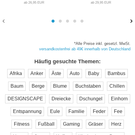
ab 26,95 EUR
ab 29,95 EUR
*Alle Preise inkl. gesetzl. MwSt.
versandkostenfrei ab 49€ innerhalb von Deutschland
Häufig gesuchte Themen:
Afrika
Anker
Äste
Auto
Baby
Bambus
Baum
Berge
Blume
Buchstaben
Chillen
DESIGNSCAPE
Dreiecke
Dschungel
Einhorn
Entspannung
Eule
Familie
Feder
Fee
Fitness
Fußball
Gaming
Gräser
Herz