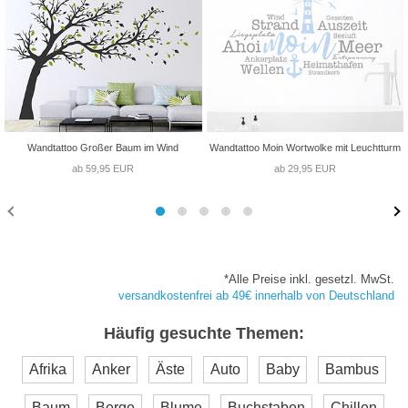
Wandtattoo Großer Baum im Wind
Wandtattoo Moin Wortwolke mit Leuchtturm
ab 59,95 EUR
ab 29,95 EUR
*Alle Preise inkl. gesetzl. MwSt.
versandkostenfrei ab 49€ innerhalb von Deutschland
Häufig gesuchte Themen:
Afrika
Anker
Äste
Auto
Baby
Bambus
Baum
Berge
Blume
Buchstaben
Chillen