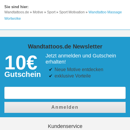
Wandtattoos.de
»
Motive
»
Sport
»
Sport Motivation
»
Wandtattoo Massage
Wortwolke
Wandtattoos.de Newsletter
10€
Jetzt anmelden und Gutschein
erhalten!
Neue Motive entdecken
Gutschein
exklusive Vorteile
Anmelden
Kundenservice