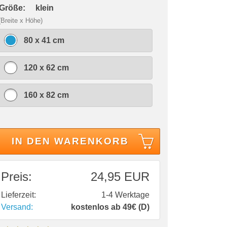
 Größe:
klein
(Breite x Höhe)
80 x 41 cm
120 x 62 cm
160 x 82 cm
IN DEN WARENKORB
Preis:
24,95 EUR
Lieferzeit:
1-4 Werktage
Versand:
kostenlos ab 49€ (D)