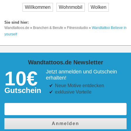
Willkommen
Wohnmobil
Wolken
Wandtattoos.de
»
Branchen & Berufe
»
Fitnessstudio
»
Wandtattoo Believe in
yourself
Wandtattoos.de Newsletter
10€
Jetzt anmelden und Gutschein
erhalten!
Neue Motive entdecken
Gutschein
exklusive Vorteile
Anmelden