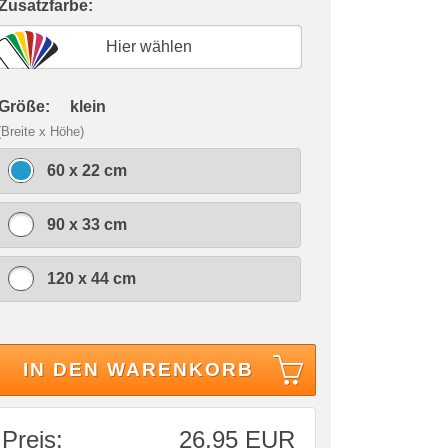
 Zusatzfarbe:
Hier wählen
 Größe:
klein
(Breite x Höhe)
60 x 22 cm
90 x 33 cm
120 x 44 cm
IN DEN WARENKORB
Preis:
26,95 EUR