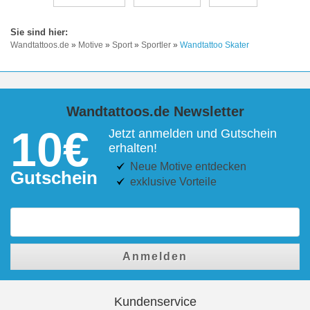
Wandtattoos.de
»
Motive
»
Sport
»
Sportler
»
Wandtattoo Skater
Wandtattoos.de Newsletter
10€
Jetzt anmelden und Gutschein
erhalten!
Neue Motive entdecken
Gutschein
exklusive Vorteile
Anmelden
Kundenservice