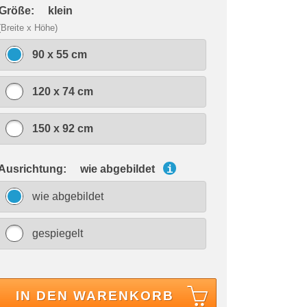
 Größe:
klein
(Breite x Höhe)
90 x 55 cm
120 x 74 cm
150 x 92 cm
 Ausrichtung:
wie abgebildet
i
wie abgebildet
gespiegelt
IN DEN WARENKORB