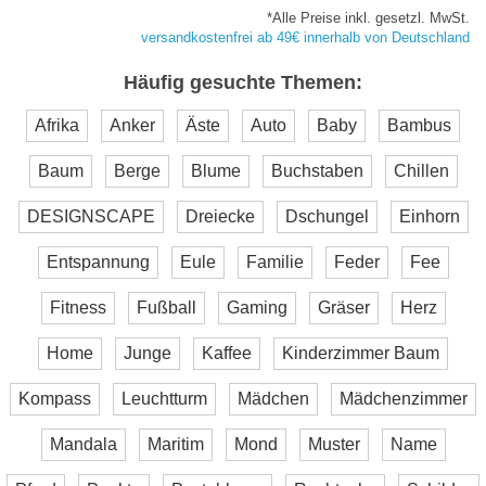
*Alle Preise inkl. gesetzl. MwSt.
versandkostenfrei ab 49€ innerhalb von Deutschland
Häufig gesuchte Themen:
Afrika
Anker
Äste
Auto
Baby
Bambus
Baum
Berge
Blume
Buchstaben
Chillen
DESIGNSCAPE
Dreiecke
Dschungel
Einhorn
Entspannung
Eule
Familie
Feder
Fee
Fitness
Fußball
Gaming
Gräser
Herz
Home
Junge
Kaffee
Kinderzimmer Baum
Kompass
Leuchtturm
Mädchen
Mädchenzimmer
Mandala
Maritim
Mond
Muster
Name