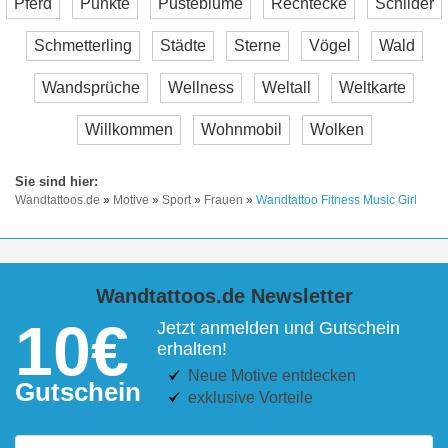
Pferd
Punkte
Pusteblume
Rechtecke
Schilder
Schmetterling
Städte
Sterne
Vögel
Wald
Wandsprüche
Wellness
Weltall
Weltkarte
Willkommen
Wohnmobil
Wolken
Wandtattoos.de
»
Motive
»
Sport
»
Frauen
»
Wandtattoo Fitness Music Girl
Wandtattoos.de Newsletter
10€
Jetzt anmelden und Gutschein
erhalten!
Neue Motive entdecken
Gutschein
exklusive Vorteile