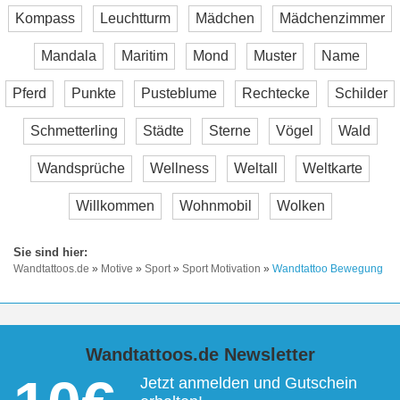
Kompass
Leuchtturm
Mädchen
Mädchenzimmer
Mandala
Maritim
Mond
Muster
Name
Pferd
Punkte
Pusteblume
Rechtecke
Schilder
Schmetterling
Städte
Sterne
Vögel
Wald
Wandsprüche
Wellness
Weltall
Weltkarte
Willkommen
Wohnmobil
Wolken
Wandtattoos.de
»
Motive
»
Sport
»
Sport Motivation
»
Wandtattoo Bewegung
Wandtattoos.de Newsletter
Jetzt anmelden und Gutschein