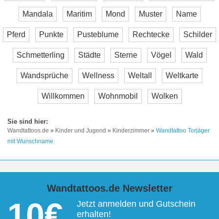
Mandala
Maritim
Mond
Muster
Name
Pferd
Punkte
Pusteblume
Rechtecke
Schilder
Schmetterling
Städte
Sterne
Vögel
Wald
Wandsprüche
Wellness
Weltall
Weltkarte
Willkommen
Wohnmobil
Wolken
Wandtattoos.de
»
Kinder und Jugend
»
Kinderzimmer
»
Wandtattoo Torjäger
mit Wunschname
Wandtattoos.de Newsletter
10€
Jetzt anmelden und Gutschein
erhalten!