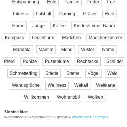
Entspannung
Eule
Familie
Feder
Fee
Fitness
Fußball
Gaming
Gräser
Herz
Home
Junge
Kaffee
Kinderzimmer Baum
Kompass
Leuchtturm
Mädchen
Mädchenzimmer
Mandala
Maritim
Mond
Muster
Name
Pferd
Punkte
Pusteblume
Rechtecke
Schilder
Schmetterling
Städte
Sterne
Vögel
Wald
Wandsprüche
Wellness
Weltall
Weltkarte
Willkommen
Wohnmobil
Wolken
Wandtattoos.de
»
Sprichwörter
»
Lifestyle
»
Wandtattoo Challenges