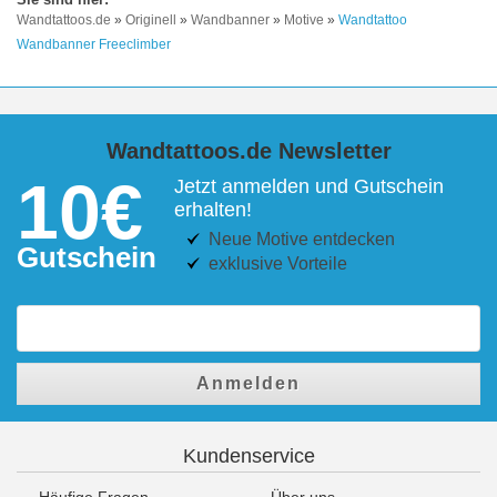
Wandtattoos.de
»
Originell
»
Wandbanner
»
Motive
»
Wandtattoo
Wandbanner Freeclimber
Wandtattoos.de Newsletter
10€
Jetzt anmelden und Gutschein
erhalten!
Neue Motive entdecken
Gutschein
exklusive Vorteile
Anmelden
Kundenservice
Häufige Fragen
Über uns