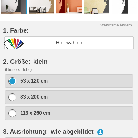
Wandfarbe ändern
1. Farbe:
Hier wählen
2. Größe:
klein
(Breite x Höhe)
53 x 120 cm
83 x 200 cm
113 x 260 cm
3. Ausrichtung:
wie abgebildet
i