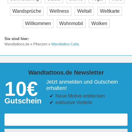
Wandsprüche
Wellness
Weltall
Weltkarte
Willkommen
Wohnmobil
Wolken
Wandtattoos.de
»
Pflanzen
»
Wandtattoo Calla
Wandtattoos.de Newsletter
10€
Jetzt anmelden und Gutschein
erhalten!
Neue Motive entdecken
Gutschein
exklusive Vorteile