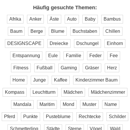
Häufig gesuchte Themen:
Afrika
Anker
Äste
Auto
Baby
Bambus
Baum
Berge
Blume
Buchstaben
Chillen
DESIGNSCAPE
Dreiecke
Dschungel
Einhorn
Entspannung
Eule
Familie
Feder
Fee
Fitness
Fußball
Gaming
Gräser
Herz
Home
Junge
Kaffee
Kinderzimmer Baum
Kompass
Leuchtturm
Mädchen
Mädchenzimmer
Mandala
Maritim
Mond
Muster
Name
Pferd
Punkte
Pusteblume
Rechtecke
Schilder
Schmetterling
Städte
Sterne
Vögel
Wald