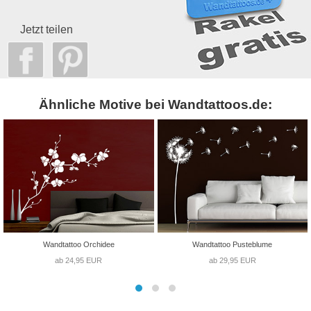
Jetzt teilen
Ähnliche Motive bei Wandtattoos.de:
Wandtattoo Orchidee
Wandtattoo Pusteblume
ab 24,95 EUR
ab 29,95 EUR