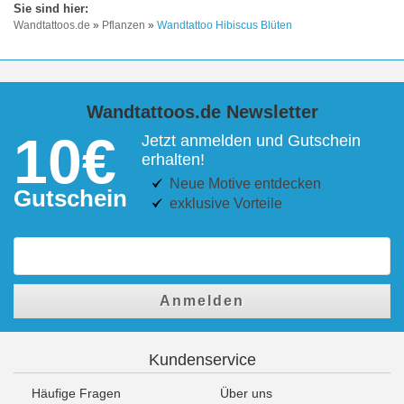
Wandtattoos.de
»
Pflanzen
»
Wandtattoo Hibiscus Blüten
Wandtattoos.de Newsletter
10€
Jetzt anmelden und Gutschein
erhalten!
Neue Motive entdecken
Gutschein
exklusive Vorteile
Anmelden
Kundenservice
Häufige Fragen
Über uns