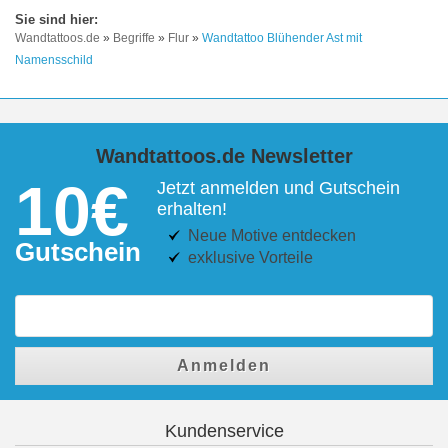
Wandtattoos.de
»
Begriffe
»
Flur
»
Wandtattoo Blühender Ast mit
Namensschild
Wandtattoos.de Newsletter
10€
Jetzt anmelden und Gutschein
erhalten!
Neue Motive entdecken
Gutschein
exklusive Vorteile
Anmelden
Kundenservice