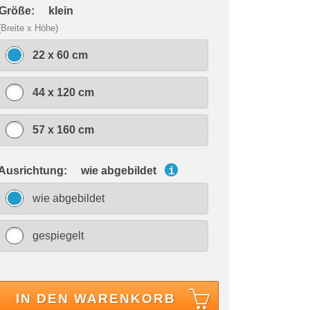
 Größe:
klein
(Breite x Höhe)
22 x 60 cm
44 x 120 cm
57 x 160 cm
 Ausrichtung:
wie abgebildet
i
wie abgebildet
gespiegelt
IN DEN WARENKORB