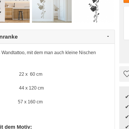
enranke
s Wandtattoo, mit dem man auch kleine Nischen
22 x 60 cm
44 x 120 cm
57 x 160 cm
it dem Motiv: