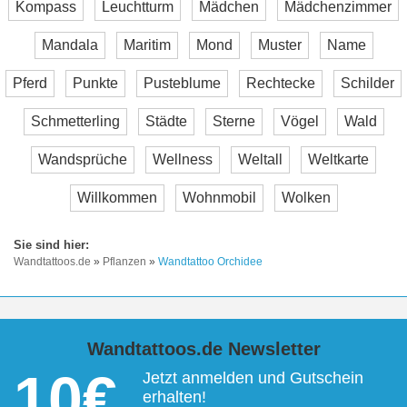
Kompass
Leuchtturm
Mädchen
Mädchenzimmer
Mandala
Maritim
Mond
Muster
Name
Pferd
Punkte
Pusteblume
Rechtecke
Schilder
Schmetterling
Städte
Sterne
Vögel
Wald
Wandsprüche
Wellness
Weltall
Weltkarte
Willkommen
Wohnmobil
Wolken
Wandtattoos.de
»
Pflanzen
»
Wandtattoo Orchidee
Wandtattoos.de Newsletter
10€
Jetzt anmelden und Gutschein
erhalten!