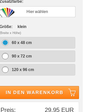
 Zusatzfarbe:
Hier wählen
 Größe:
klein
(Breite x Höhe)
60 x 48 cm
90 x 72 cm
120 x 96 cm
IN DEN WARENKORB
Preis:
29,95 EUR