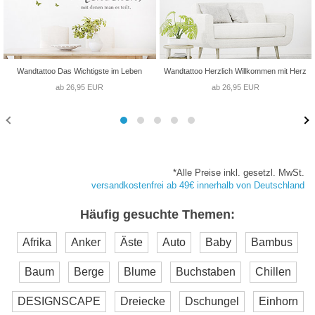
Wandtattoo Das Wichtigste im Leben
Wandtattoo Herzlich Willkommen mit Herz
ab 26,95 EUR
ab 26,95 EUR
*Alle Preise inkl. gesetzl. MwSt.
versandkostenfrei ab 49€ innerhalb von Deutschland
Häufig gesuchte Themen:
Afrika
Anker
Äste
Auto
Baby
Bambus
Baum
Berge
Blume
Buchstaben
Chillen
DESIGNSCAPE
Dreiecke
Dschungel
Einhorn