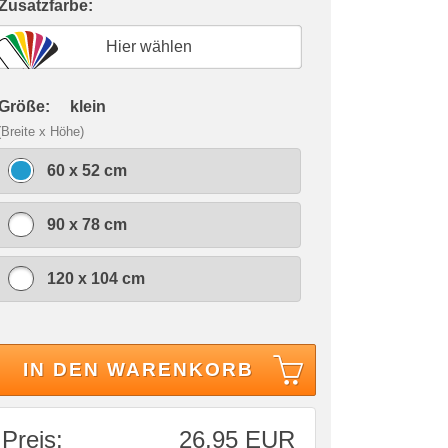
 Zusatzfarbe:
Hier wählen
 Größe:
klein
(Breite x Höhe)
60 x 52 cm
90 x 78 cm
120 x 104 cm
IN DEN WARENKORB
Preis:
26,95 EUR