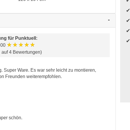
ng für
Punktuell
:
★★★★★
.00
d auf 4 Bewertungen)
g. Super Ware. Es war sehr leicht zu montieren,
hon Freunden weiterempfohlen.
uper schön.