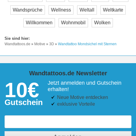
Wandsprüche
Wellness
Weltall
Weltkarte
Willkommen
Wohnmobil
Wolken
Wandtattoos.de
»
Motive
»
3D
»
Wandtattoo Mondsichel mit Sternen
Wandtattoos.de Newsletter
10€
Jetzt anmelden und Gutschein
erhalten!
Neue Motive entdecken
Gutschein
exklusive Vorteile