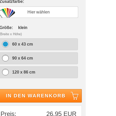
 Zusatzfarbe:
Hier wählen
 Größe:
klein
(Breite x Höhe)
60 x 43 cm
90 x 64 cm
120 x 86 cm
IN DEN WARENKORB
Preis:
26,95 EUR