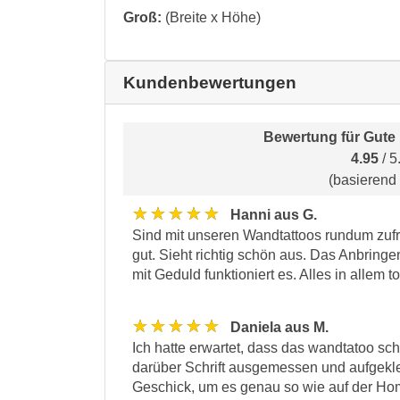
Groß:
(Breite x Höhe)
Kundenbewertungen
Bewertung für
Gute
4.95
/ 5
(basierend
★★★★★
Hanni aus G.
Sind mit unseren Wandtattoos rundum zufrie
gut. Sieht richtig schön aus. Das Anbringe
mit Geduld funktioniert es. Alles in allem t
★★★★★
Daniela aus M.
Ich hatte erwartet, dass das wandtatoo scho
darüber Schrift ausgemessen und aufgekl
Geschick, um es genau so wie auf der H