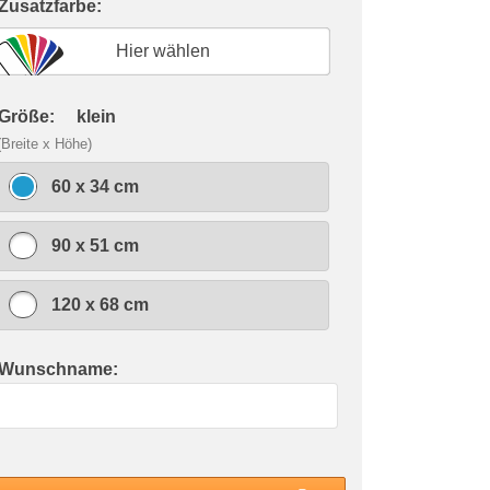
 Zusatzfarbe:
Hier wählen
 Größe:
klein
(Breite x Höhe)
60 x 34 cm
90 x 51 cm
120 x 68 cm
 Wunschname: