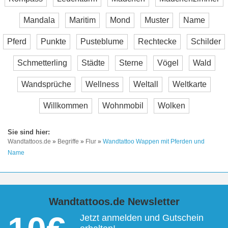
Mandala
Maritim
Mond
Muster
Name
Pferd
Punkte
Pusteblume
Rechtecke
Schilder
Schmetterling
Städte
Sterne
Vögel
Wald
Wandsprüche
Wellness
Weltall
Weltkarte
Willkommen
Wohnmobil
Wolken
Wandtattoos.de
»
Begriffe
»
Flur
»
Wandtattoo Wappen mit Pferden und
Name
Wandtattoos.de Newsletter
Jetzt anmelden und Gutschein