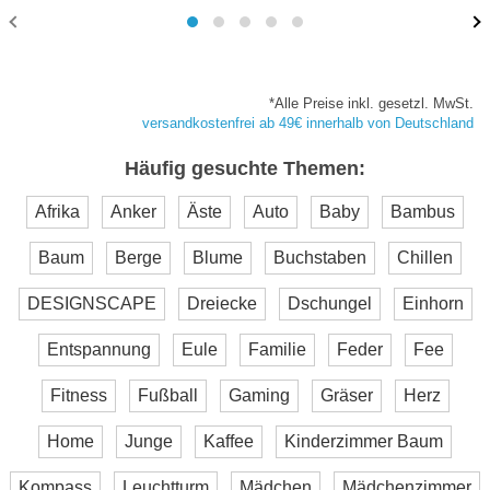
*Alle Preise inkl. gesetzl. MwSt.
versandkostenfrei ab 49€ innerhalb von Deutschland
Häufig gesuchte Themen:
Afrika
Anker
Äste
Auto
Baby
Bambus
Baum
Berge
Blume
Buchstaben
Chillen
DESIGNSCAPE
Dreiecke
Dschungel
Einhorn
Entspannung
Eule
Familie
Feder
Fee
Fitness
Fußball
Gaming
Gräser
Herz
Home
Junge
Kaffee
Kinderzimmer Baum
Kompass
Leuchtturm
Mädchen
Mädchenzimmer