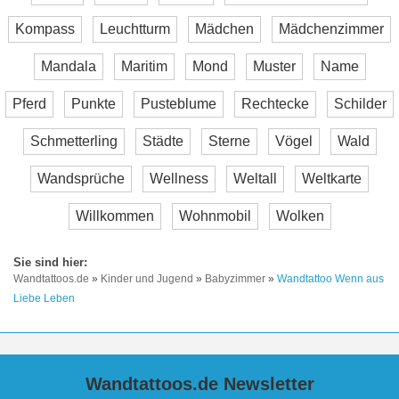
Kompass
Leuchtturm
Mädchen
Mädchenzimmer
Mandala
Maritim
Mond
Muster
Name
Pferd
Punkte
Pusteblume
Rechtecke
Schilder
Schmetterling
Städte
Sterne
Vögel
Wald
Wandsprüche
Wellness
Weltall
Weltkarte
Willkommen
Wohnmobil
Wolken
Wandtattoos.de
»
Kinder und Jugend
»
Babyzimmer
»
Wandtattoo Wenn aus
Liebe Leben
Wandtattoos.de Newsletter