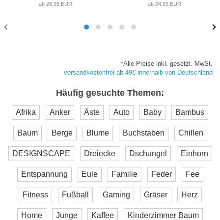
ab 28,95 EUR
ab 24,95 EUR
*Alle Preise inkl. gesetzl. MwSt.
versandkostenfrei ab 49€ innerhalb von Deutschland
Häufig gesuchte Themen:
Afrika
Anker
Äste
Auto
Baby
Bambus
Baum
Berge
Blume
Buchstaben
Chillen
DESIGNSCAPE
Dreiecke
Dschungel
Einhorn
Entspannung
Eule
Familie
Feder
Fee
Fitness
Fußball
Gaming
Gräser
Herz
Home
Junge
Kaffee
Kinderzimmer Baum