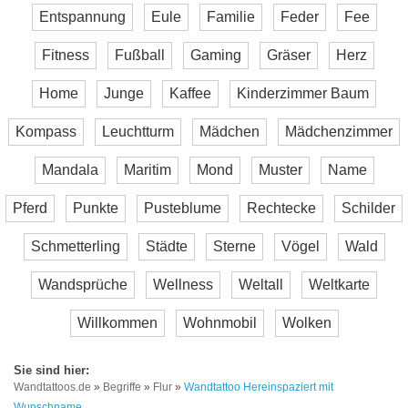
Entspannung
Eule
Familie
Feder
Fee
Fitness
Fußball
Gaming
Gräser
Herz
Home
Junge
Kaffee
Kinderzimmer Baum
Kompass
Leuchtturm
Mädchen
Mädchenzimmer
Mandala
Maritim
Mond
Muster
Name
Pferd
Punkte
Pusteblume
Rechtecke
Schilder
Schmetterling
Städte
Sterne
Vögel
Wald
Wandsprüche
Wellness
Weltall
Weltkarte
Willkommen
Wohnmobil
Wolken
Wandtattoos.de
»
Begriffe
»
Flur
»
Wandtattoo Hereinspaziert mit
Wunschname