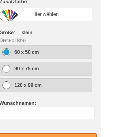
 Zusatzfarbe:
Hier wählen
 Größe:
klein
(Breite x Höhe)
60 x 50 cm
90 x 75 cm
120 x 99 cm
 Wunschnamen: