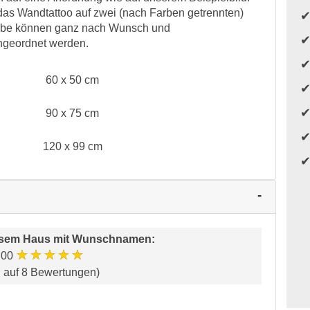
as Wandtattoo auf zwei (nach Farben getrennten)
farbe können ganz nach Wunsch und
ngeordnet werden.
60 x 50 cm
90 x 75 cm
120 x 99 cm
esem Haus mit Wunschnamen
:
★★★★★
.00
d auf 8 Bewertungen)