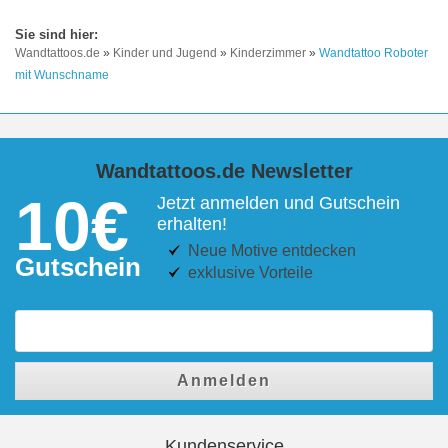
Wandtattoos.de
»
Kinder und Jugend
»
Kinderzimmer
»
Wandtattoo Roboter
mit Wunschname
Wandtattoos.de Newsletter
10€
Jetzt anmelden und Gutschein
erhalten!
Neue Motive entdecken
Gutschein
exklusive Vorteile
Anmelden
Kundenservice