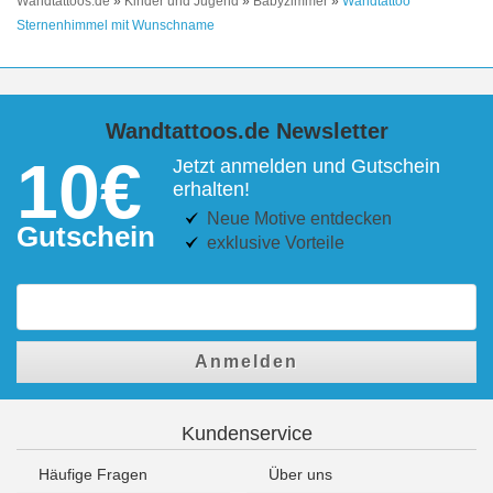
Wandtattoos.de
»
Kinder und Jugend
»
Babyzimmer
»
Wandtattoo
Sternenhimmel mit Wunschname
Wandtattoos.de Newsletter
10€
Jetzt anmelden und Gutschein
erhalten!
Neue Motive entdecken
Gutschein
exklusive Vorteile
Anmelden
Kundenservice
Häufige Fragen
Über uns