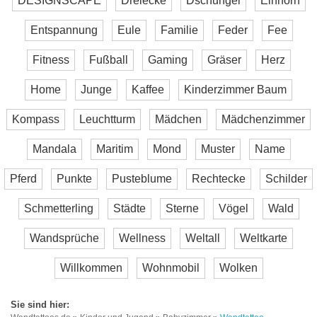
DESIGNSCAPE
Dreiecke
Dschungel
Einhorn
Entspannung
Eule
Familie
Feder
Fee
Fitness
Fußball
Gaming
Gräser
Herz
Home
Junge
Kaffee
Kinderzimmer Baum
Kompass
Leuchtturm
Mädchen
Mädchenzimmer
Mandala
Maritim
Mond
Muster
Name
Pferd
Punkte
Pusteblume
Rechtecke
Schilder
Schmetterling
Städte
Sterne
Vögel
Wald
Wandsprüche
Wellness
Weltall
Weltkarte
Willkommen
Wohnmobil
Wolken