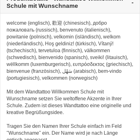
Schule mit Wunschname
welcome (englisch), 歡迎 (chinesisch), добро
пожаловать (russisch), benvenuto (italienisch),
powitanie (polnisch), velkomin (isländisch), welkom
(niederländisch), Hoş geldiniz! (türkisch), Vítaný!
(tschechisch), tervetuloa (finnisch), välkommen
(schwedisch), bienvenido (spanisch), sveiki! (litauisch),
wëllkomm (luxemburgerisch), ευπρόσδεκτος (griechisch),
bienvenue (französisch), سَهْل (arabisch), bem-vindo
(portugiesisch), velkommen (norwegisch)
Mit dem Wandtattoo Willkommen Schule mit
Wunschname setzen Sie weltoffene Akzente in Ihrer
Schule. Zudem ist dieses Wandtattoo eine originelle und
kreative Begrüßungsidee.
Tragen Sie den Namen Ihrer Schule einfach im Feld
"Wunschname" ein. Der Name wird je nach Länge
optisch angepasst.