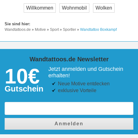
Willkommen
Wohnmobil
Wolken
Wandtattoos.de
»
Motive
»
Sport
»
Sportler
»
Wandtattoo Boxkampf
Wandtattoos.de Newsletter
10€
Jetzt anmelden und Gutschein
erhalten!
Neue Motive entdecken
Gutschein
exklusive Vorteile
Anmelden