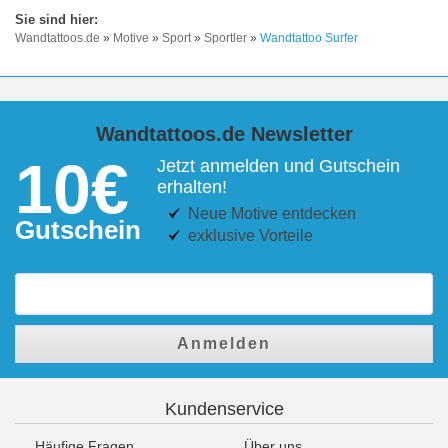
Wandtattoos.de
»
Motive
»
Sport
»
Sportler
»
Wandtattoo Surfer
Wandtattoos.de Newsletter
10€
Jetzt anmelden und Gutschein
erhalten!
Neue Motive entdecken
Gutschein
exklusive Vorteile
Anmelden
Kundenservice
Häufige Fragen
Über uns