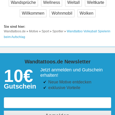
Wandsprüche
Wellness
Weltall
Weltkarte
Willkommen
Wohnmobil
Wolken
Wandtattoos.de
»
Motive
»
Sport
»
Sportler
»
Wandtattoo Volleyball Spielerin
beim Aufschlag
Wandtattoos.de Newsletter
10€
Jetzt anmelden und Gutschein
erhalten!
Neue Motive entdecken
Gutschein
exklusive Vorteile