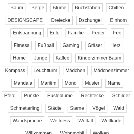
Baum
Berge
Blume
Buchstaben
Chillen
DESIGNSCAPE
Dreiecke
Dschungel
Einhorn
Entspannung
Eule
Familie
Feder
Fee
Fitness
Fußball
Gaming
Gräser
Herz
Home
Junge
Kaffee
Kinderzimmer Baum
Kompass
Leuchtturm
Mädchen
Mädchenzimmer
Mandala
Maritim
Mond
Muster
Name
Pferd
Punkte
Pusteblume
Rechtecke
Schilder
Schmetterling
Städte
Sterne
Vögel
Wald
Wandsprüche
Wellness
Weltall
Weltkarte
Willkommen
Wohnmobil
Wolken