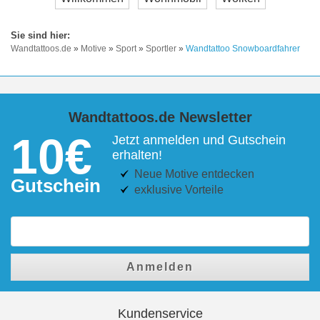
Wandtattoos.de
»
Motive
»
Sport
»
Sportler
»
Wandtattoo Snowboardfahrer
Wandtattoos.de Newsletter
10€
Jetzt anmelden und Gutschein
erhalten!
Neue Motive entdecken
Gutschein
exklusive Vorteile
Anmelden
Kundenservice