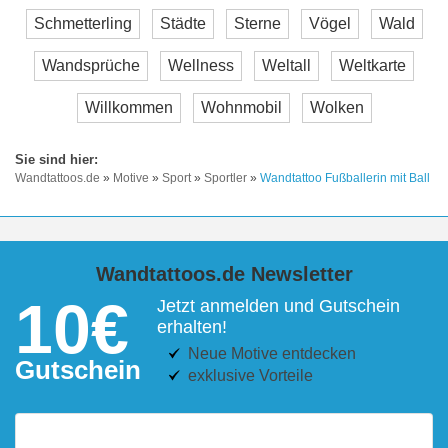
Schmetterling
Städte
Sterne
Vögel
Wald
Wandsprüche
Wellness
Weltall
Weltkarte
Willkommen
Wohnmobil
Wolken
Wandtattoos.de
»
Motive
»
Sport
»
Sportler
»
Wandtattoo Fußballerin mit Ball
Wandtattoos.de Newsletter
10€
Jetzt anmelden und Gutschein
erhalten!
Neue Motive entdecken
Gutschein
exklusive Vorteile