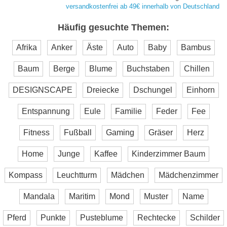
versandkostenfrei ab 49€ innerhalb von Deutschland
Häufig gesuchte Themen:
Afrika
Anker
Äste
Auto
Baby
Bambus
Baum
Berge
Blume
Buchstaben
Chillen
DESIGNSCAPE
Dreiecke
Dschungel
Einhorn
Entspannung
Eule
Familie
Feder
Fee
Fitness
Fußball
Gaming
Gräser
Herz
Home
Junge
Kaffee
Kinderzimmer Baum
Kompass
Leuchtturm
Mädchen
Mädchenzimmer
Mandala
Maritim
Mond
Muster
Name
Pferd
Punkte
Pusteblume
Rechtecke
Schilder