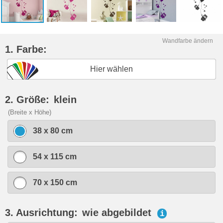
Wandfarbe ändern
1. Farbe:
Hier wählen
2. Größe:
klein
(Breite x Höhe)
38 x 80 cm
54 x 115 cm
70 x 150 cm
3. Ausrichtung:
wie abgebildet
i