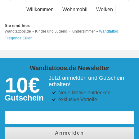
Willkommen
Wohnmobil
Wolken
Wandtattoos.de
»
Kinder und Jugend
»
Kinderzimmer
»
Wandtattoo
Fliegende Eulen
Wandtattoos.de Newsletter
10€
Jetzt anmelden und Gutschein
erhalten!
Neue Motive entdecken
Gutschein
exklusive Vorteile
Anmelden