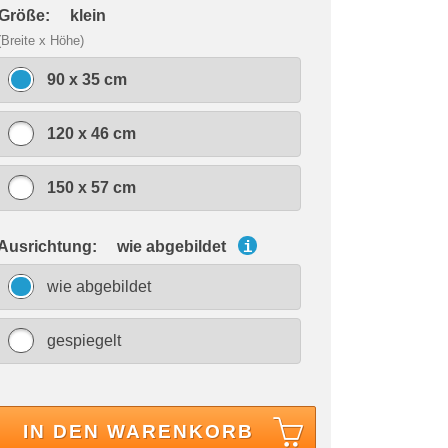
 Größe:
klein
(Breite x Höhe)
90 x 35 cm
120 x 46 cm
150 x 57 cm
 Ausrichtung:
wie abgebildet
i
wie abgebildet
gespiegelt
IN DEN WARENKORB