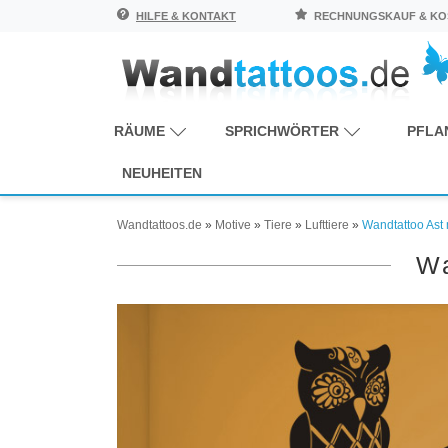
HILFE & KONTAKT
RECHNUNGSKAUF & KOS
RÄUME
SPRICHWÖRTER
PFLA
NEUHEITEN
Wandtattoos.de
»
Motive
»
Tiere
»
Lufttiere
»
Wandtattoo Ast 
Wa