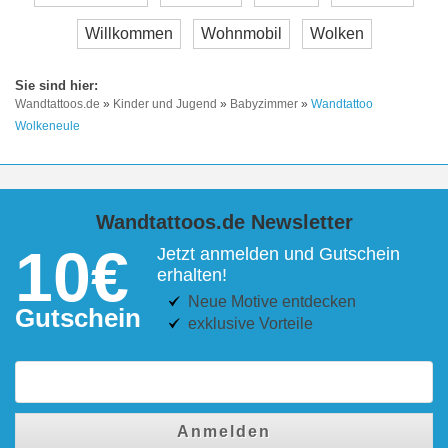
Willkommen
Wohnmobil
Wolken
Wandtattoos.de
»
Kinder und Jugend
»
Babyzimmer
»
Wandtattoo
Wolkeneule
Wandtattoos.de Newsletter
10€
Jetzt anmelden und Gutschein
erhalten!
Neue Motive entdecken
Gutschein
exklusive Vorteile
Anmelden