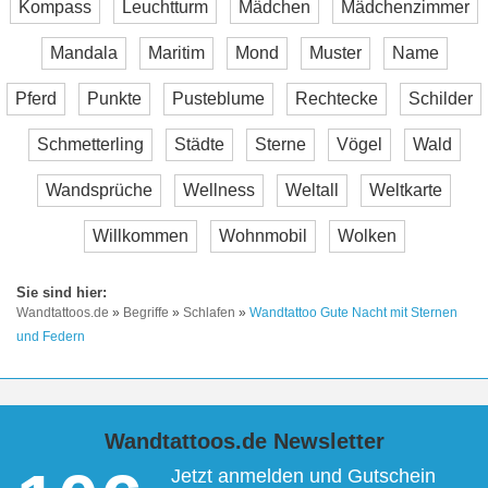
Kompass
Leuchtturm
Mädchen
Mädchenzimmer
Mandala
Maritim
Mond
Muster
Name
Pferd
Punkte
Pusteblume
Rechtecke
Schilder
Schmetterling
Städte
Sterne
Vögel
Wald
Wandsprüche
Wellness
Weltall
Weltkarte
Willkommen
Wohnmobil
Wolken
Wandtattoos.de
»
Begriffe
»
Schlafen
»
Wandtattoo Gute Nacht mit Sternen
und Federn
Wandtattoos.de Newsletter
Jetzt anmelden und Gutschein