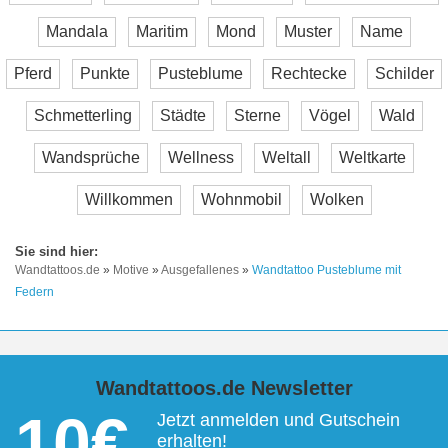
Mandala
Maritim
Mond
Muster
Name
Pferd
Punkte
Pusteblume
Rechtecke
Schilder
Schmetterling
Städte
Sterne
Vögel
Wald
Wandsprüche
Wellness
Weltall
Weltkarte
Willkommen
Wohnmobil
Wolken
Wandtattoos.de
»
Motive
»
Ausgefallenes
»
Wandtattoo Pusteblume mit
Federn
Wandtattoos.de Newsletter
10€
Jetzt anmelden und Gutschein
erhalten!