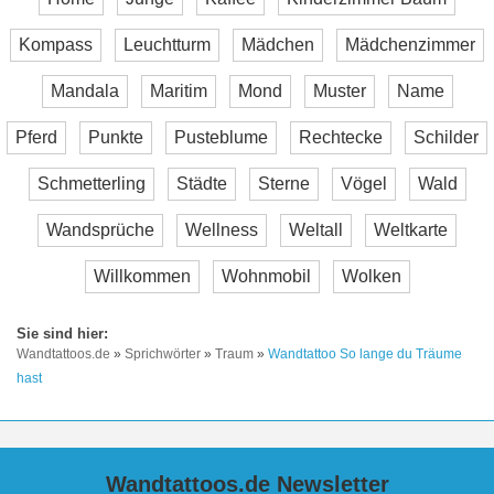
Kompass
Leuchtturm
Mädchen
Mädchenzimmer
Mandala
Maritim
Mond
Muster
Name
Pferd
Punkte
Pusteblume
Rechtecke
Schilder
Schmetterling
Städte
Sterne
Vögel
Wald
Wandsprüche
Wellness
Weltall
Weltkarte
Willkommen
Wohnmobil
Wolken
Wandtattoos.de
»
Sprichwörter
»
Traum
»
Wandtattoo So lange du Träume
hast
Wandtattoos.de Newsletter