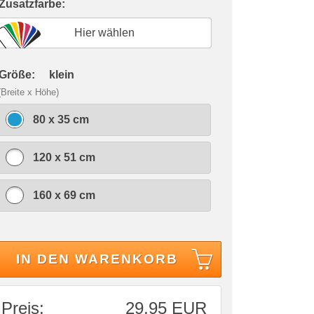
 Zusatzfarbe:
Hier wählen
 Größe:
klein
(Breite x Höhe)
80 x 35 cm
120 x 51 cm
160 x 69 cm
IN DEN WARENKORB
Preis:
29,95 EUR