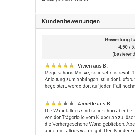
Kundenbewertungen
Bewertung f
4.50
/ 5
(basieren
★★★★★
Vivien aus B.
Mege schöne Motive, sehr sehr liebevoll &
Anleitung zum anbringen ist in der Lieferu
begeistert, werde dort auf jeden Fall noch
★★★★★
Annette aus B.
Die Wandtattoos sind sehr schön aber bei
von der Trägerfolie vom Kleber ab zu lösen
die Vorhergesehene Wand geblieben. Aber n
anderen Tattoos waren gut. Den Kundenser