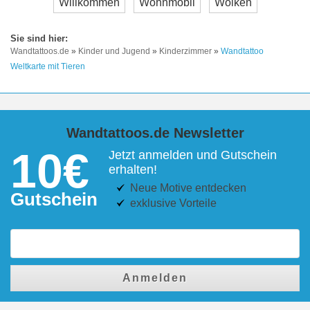
Willkommen
Wohnmobil
Wolken
Wandtattoos.de
»
Kinder und Jugend
»
Kinderzimmer
»
Wandtattoo
Weltkarte mit Tieren
Wandtattoos.de Newsletter
10€
Jetzt anmelden und Gutschein
erhalten!
Neue Motive entdecken
Gutschein
exklusive Vorteile
Anmelden