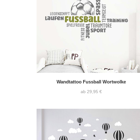
Wandtattoo Fussball Wortwolke
ab 29,95 €