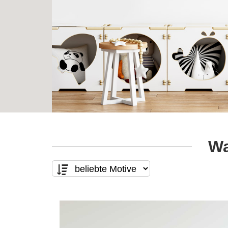
Wa
Motivart
Form
nur Text
(7)