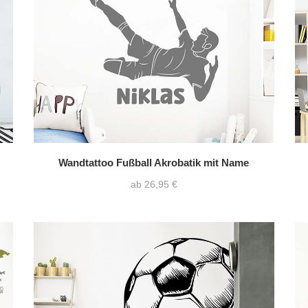
Querformat
(147)
ohne Wunschtext
(
Quadrat
(10)
Wandtattoo Fußball Akrobatik mit Name
ab 26,95 €