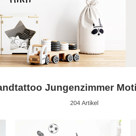
ndtattoo Jungenzimmer Mot
204 Artikel
at
Textwunsch
Hochformat
(47)
mit Wunschtext
(98)