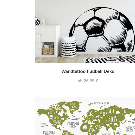
nur Motiv
(72)
Text mit Motiv
(126)
Wandtattoo Fußball Deko
ab 26,95 €