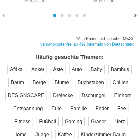
ab 26,95 EUR
ab 39,95 EUR
*Alle Preise inkl. gesetzl. MwSt.
versandkostenfrei ab 49€ innerhalb von Deutschland
Häufig gesuchte Themen:
Afrika
Anker
Äste
Auto
Baby
Bambus
Baum
Berge
Blume
Buchstaben
Chillen
DESIGNSCAPE
Dreiecke
Dschungel
Einhorn
Entspannung
Eule
Familie
Feder
Fee
Fitness
Fußball
Gaming
Gräser
Herz
Home
Junge
Kaffee
Kinderzimmer Baum