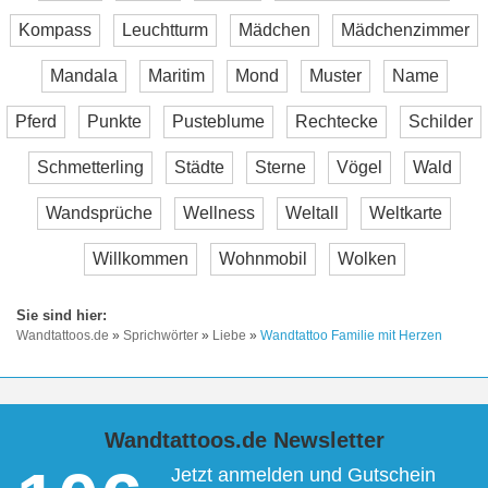
Kompass
Leuchtturm
Mädchen
Mädchenzimmer
Mandala
Maritim
Mond
Muster
Name
Pferd
Punkte
Pusteblume
Rechtecke
Schilder
Schmetterling
Städte
Sterne
Vögel
Wald
Wandsprüche
Wellness
Weltall
Weltkarte
Willkommen
Wohnmobil
Wolken
Wandtattoos.de
»
Sprichwörter
»
Liebe
»
Wandtattoo Familie mit Herzen
Wandtattoos.de Newsletter
Jetzt anmelden und Gutschein