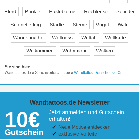
Pferd
Punkte
Pusteblume
Rechtecke
Schilder
Schmetterling
Städte
Sterne
Vögel
Wald
Wandsprüche
Wellness
Weltall
Weltkarte
Willkommen
Wohnmobil
Wolken
Wandtattoos.de
»
Sprichwörter
»
Liebe
»
Wandtattoo Der schönste Ort
Wandtattoos.de Newsletter
10€
Jetzt anmelden und Gutschein
erhalten!
Neue Motive entdecken
Gutschein
exklusive Vorteile