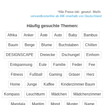
*Alle Preise inkl. gesetzl. MwSt.
versandkostenfrei ab 49€ innerhalb von Deutschland
Häufig gesuchte Themen:
Afrika
Anker
Äste
Auto
Baby
Bambus
Baum
Berge
Blume
Buchstaben
Chillen
DESIGNSCAPE
Dreiecke
Dschungel
Einhorn
Entspannung
Eule
Familie
Feder
Fee
Fitness
Fußball
Gaming
Gräser
Herz
Home
Junge
Kaffee
Kinderzimmer Baum
Kompass
Leuchtturm
Mädchen
Mädchenzimmer
Mandala
Maritim
Mond
Muster
Name